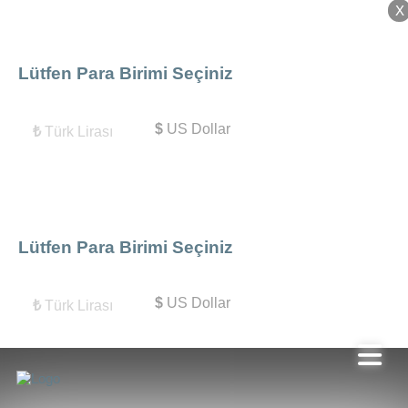
X
X
Lütfen Para Birimi Seçiniz
$
US Dollar
₺
Türk Lirası
Lütfen Para Birimi Seçiniz
$
US Dollar
₺
Türk Lirası