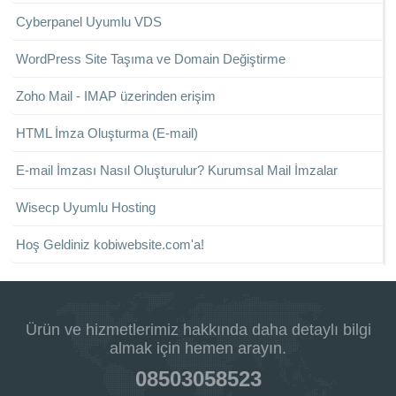
Cyberpanel Uyumlu VDS
WordPress Site Taşıma ve Domain Değiştirme
Zoho Mail - IMAP üzerinden erişim
HTML İmza Oluşturma (E-mail)
E-mail İmzası Nasıl Oluşturulur? Kurumsal Mail İmzalar
Wisecp Uyumlu Hosting
Hoş Geldiniz kobiwebsite.com'a!
Ürün ve hizmetlerimiz hakkında daha detaylı bilgi
almak için hemen arayın.
08503058523