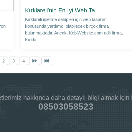
Kırklareli'nin En İyi Web Ta...
Kırklareli işletme sahipleri için web tasarım
yon
konusunda yardımcı olabilecek birçok firma
bulunmaktadır. Ancak, KobiWebsite.com adlı firma,
Kırkla...
2
3
4
tlerimiz hakkında daha detaylı bilgi almak için
08503058523