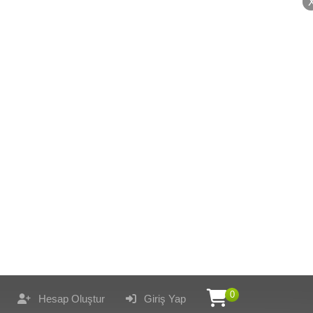
0
Hesap Oluştur
Giriş Yap