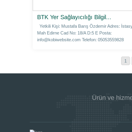
BTK Yer Sağlayıcılığı Bilgil...
Yetkili Kişi: Mustafa Barış Özdemir Adres: İstas
Mah Edirne Cad No: 18/A D:5 E Posta:
info@kobiwebsite.com
Telefon: 05053559828
1
Ürün ve hizme