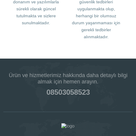
donanım ve yazılımlarla
güvenlik tedbirleri
sürekli olarak güncel
uygulanmakta olup,
tutulmakta ve sizlere
herhangi bir olumsuz
sunulmaktadır.
durum yaşanmaması için
gerekli tedbirler
alınmaktadır.
Ürün ve hizmetlerimiz hakkında daha detaylı bilgi
almak için hemen arayın.
08503058523