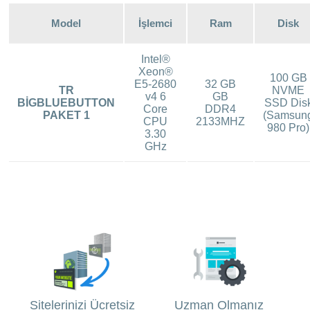
Model
İşlemci
Ram
Disk
Intel®
Xeon®
100 GB
E5-2680
32 GB
TR
NVME
v4 6
GB
BİGBLUEBUTTON
SSD Dis
Core
DDR4
PAKET 1
(Samsun
CPU
2133MHZ
980 Pro)
3.30
GHz
Sitelerinizi Ücretsiz
Uzman Olmanız