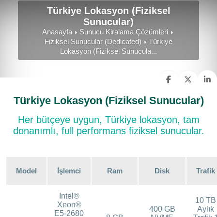
Türkiye Lokasyon (Fiziksel
Sunucular)
Anasayfa
Sunucu Kiralama Çözümleri
Fiziksel Sunucular (Dedicated)
Türkiye
Lokasyon (Fiziksel Sunucula...
Türkiye Lokasyon (Fiziksel Sunucular)
Her bütçeye uygun, Türkiye lokasyon, tam
donanımlı, full performans fiziksel sunucular.
Model
İşlemci
Ram
Disk
Trafik
Intel®
10 TB
Xeon®
400 GB
Aylık
E5-2680