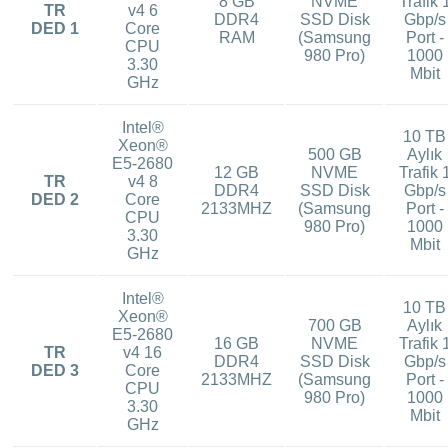
8 GB
NVME
Trafik 
TR
v4 6
DDR4
SSD Disk
Gbp/s
DED 1
Core
RAM
(Samsung
Port -
CPU
980 Pro)
1000
3.30
Mbit
GHz
Intel®
10 TB
Xeon®
500 GB
Aylık
E5-2680
12 GB
NVME
Trafik 
TR
v4 8
DDR4
SSD Disk
Gbp/s
DED 2
Core
2133MHZ
(Samsung
Port -
CPU
980 Pro)
1000
3.30
Mbit
GHz
Intel®
10 TB
Xeon®
700 GB
Aylık
E5-2680
16 GB
NVME
Trafik 
TR
v4 16
DDR4
SSD Disk
Gbp/s
DED 3
Core
2133MHZ
(Samsung
Port -
CPU
980 Pro)
1000
3.30
Mbit
GHz