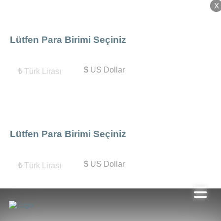
X
X
Lütfen Para Birimi Seçiniz
$
US Dollar
₺
Türk Lirası
Lütfen Para Birimi Seçiniz
$
US Dollar
₺
Türk Lirası