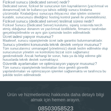
Fiziksel sunucu (dedicated server) nedir?
Dedicated server, fiziksel bir sunucunun tüm kaynaklarının (yazılımsal ve
donanımsal) tek bir kullanıcıya tahsis edildiği sunucu kiralama
çözümüdür. Kiraladığınız sunucuya ihtiyacınız olan işletim sistemini
kurabilir, sunucunuzu dilediğiniz hosting kontrol paneli ile yönetebilirsiniz.
Fiziksel sunucu (dedicated server) teslimat süresi nedir?
Fiziksel Sunucu (Dedicated Server) kurulumu, sipariş sırasında tercih
etmiş olduğunuz donanım ve yazılımsal özelliklerle, firmamız tarafından
gerçekleştirilmekte ve aynı gün içerisinde teslim edilmektedir.
Ücret iadesi yapıyor musunuz?
Maalesef, sunucu siparişlerinde ücret iade garantisi bulunmamaktadır.
Sunucu yönetimi konusunda teknik destek veriyor musunuz?
Tüm sunucularımız unmanaged (yönetimsiz) olarak teslim edilmekte olup
sunucunuzun yönetim ve kontrolünü bizzat sizin sağlamanız
gerekmektedir. Ancak herhangi bir sorun, hata ya da bilgi edinme gibi
hususlarda teknik destek sunmaktayız.
Güvenlik ayarlamaları ve optimizasyon yapıyor musunuz?
Tüm sunucu siparişlerinde teslimattan önce gerekli güvenlik
yapılandırmaları ve optimizasyon işlemleri sağlanmakta ve tarafınıza bu
şekilde teslim edilmektedir.
Ürün ve hizmetlerimiz hakkında daha detaylı bilgi
almak için hemen arayın.
08503058523