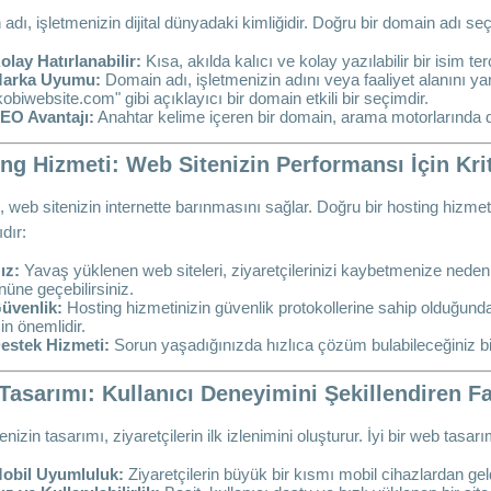
adı, işletmenizin dijital dünyadaki kimliğidir. Doğru bir domain adı seç
olay Hatırlanabilir:
Kısa, akılda kalıcı ve kolay yazılabilir bir isim terc
arka Uyumu:
Domain adı, işletmenizin adını veya faaliyet alanını yan
kobiwebsite.com" gibi açıklayıcı bir domain etkili bir seçimdir.
EO Avantajı:
Anahtar kelime içeren bir domain, arama motorlarında d
ng Hizmeti: Web Sitenizin Performansı İçin Kr
, web sitenizin internette barınmasını sağlar. Doğru bir hosting hizmeti
dır:
ız:
Yavaş yüklenen web siteleri, ziyaretçilerinizi kaybetmenize neden o
nüne geçebilirsiniz.
üvenlik:
Hosting hizmetinizin güvenlik protokollerine sahip olduğunda
çin önemlidir.
estek Hizmeti:
Sorun yaşadığınızda hızlıca çözüm bulabileceğiniz bir
asarımı: Kullanıcı Deneyimini Şekillendiren F
nizin tasarımı, ziyaretçilerin ilk izlenimini oluşturur. İyi bir web tasarı
obil Uyumluluk:
Ziyaretçilerin büyük bir kısmı mobil cihazlardan geld