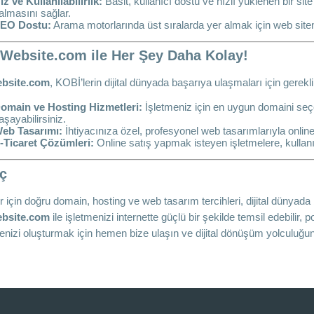
ız ve Kullanılabilirlik:
Basit, kullanıcı dostu ve hızlı yüklenen bir sit
almasını sağlar.
EO Dostu:
Arama motorlarında üst sıralarda yer almak için web siten
Website.com ile Her Şey Daha Kolay!
bsite.com
, KOBİ’lerin dijital dünyada başarıya ulaşmaları için gerekl
omain ve Hosting Hizmetleri:
İşletmeniz için en uygun domaini seçeb
aşayabilirsiniz.
eb Tasarımı:
İhtiyacınıza özel, profesyonel web tasarımlarıyla online v
-Ticaret Çözümleri:
Online satış yapmak isteyen işletmelere, kullanı
ç
r için doğru domain, hosting ve web tasarım tercihleri, dijital dünyada 
bsite.com
ile işletmenizi internette güçlü bir şekilde temsil edebilir, p
enizi oluşturmak için hemen bize ulaşın ve dijital dönüşüm yolculuğu