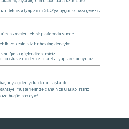
e tasarımı, ziyaretçilerin sitede daha uzun süre
izin teknik altyapısının SEO’ya uygun olması gerekir.
i tüm hizmetleri tek bir platformda sunar:
ilir ve kesintisiz bir hosting deneyimi
arlığınızı güçlendirebilirsiniz.
cı dostu ve modern e-ticaret altyapıları sunuyoruz.
başarıya giden yolun temel taşlarıdır.
otansiyel müşterilerinize daha hızlı ulaşabilirsiniz.
nuza bugün başlayın!