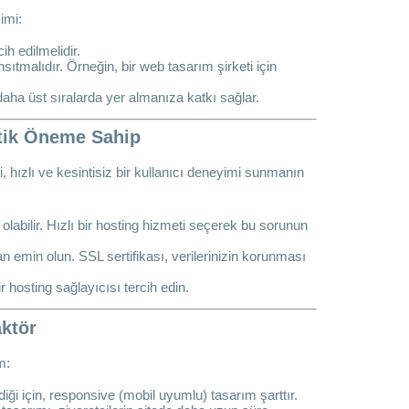
imi:
ih edilmelidir.
sıtmalıdır. Örneğin, bir web tasarım şirketi için
aha üst sıralarda yer almanıza katkı sağlar.
itik Öneme Sahip
, hızlı ve kesintisiz bir kullanıcı deneyimi sunmanın
labilir. Hızlı bir hosting hizmeti seçerek bu sorunun
n emin olun. SSL sertifikası, verilerinizin korunması
 hosting sağlayıcısı tercih edin.
aktör
m:
iği için, responsive (mobil uyumlu) tasarım şarttır.