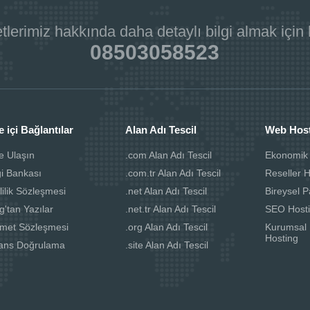
tlerimiz hakkında daha detaylı bilgi almak için
08503058523
e içi Bağlantılar
Alan Adı Tescil
Web Hos
e Ulaşın
.com Alan Adı Tescil
Ekonomik
gi Bankası
.com.tr Alan Adı Tescil
Reseller 
lilik Sözleşmesi
.net Alan Adı Tescil
Bireysel P
g'tan Yazılar
.net.tr Alan Adı Tescil
SEO Host
zmet Sözleşmesi
.org Alan Adı Tescil
Kurumsal 
Hosting
sans Doğrulama
.site Alan Adı Tescil