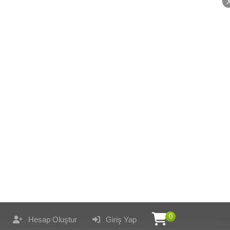
0
Hesap Oluştur
Giriş Yap