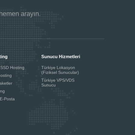
 hemen arayın.
ting
Sunucu Hizmetleri
 SSD Hosting
Türkiye Lokasyon
(Fiziksel Sunucular)
Hosting
Türkiye VPS/VDS
aketler
Sunucu
ing
E-Posta