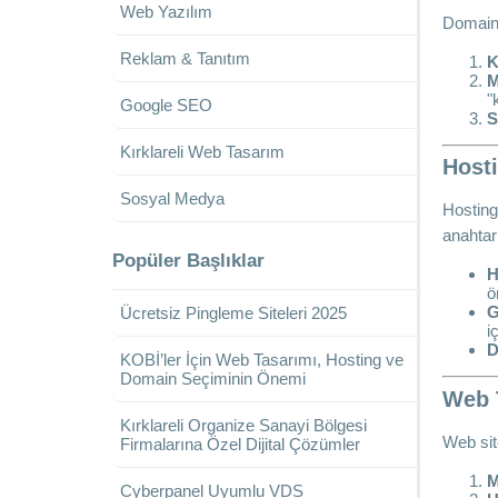
Web Yazılım
Domain 
Reklam & Tanıtım
K
M
"
Google SEO
S
Kırklareli Web Tasarım
Hosti
Sosyal Medya
Hosting
anahtarı
Popüler Başlıklar
H
ö
G
Ücretsiz Pingleme Siteleri 2025
i
D
KOBİ’ler İçin Web Tasarımı, Hosting ve
Domain Seçiminin Önemi
Web T
Kırklareli Organize Sanayi Bölgesi
Web site
Firmalarına Özel Dijital Çözümler
M
Cyberpanel Uyumlu VDS