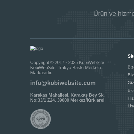
Ürün ve hizme
Sit
Copyright © 2017 - 2025 KobiWebSite
Biz
KobiWebSite, Trakya Baskı Merkezi
Markasıdır.
Bil
info@kobiwebsite.com
Giz
Blo
Karakaş Mahallesi, Karakaş Bey Sk.
Hi
No:33/1 Z24, 39000 Merkez/Kırklareli
Li