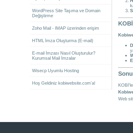
H
k
S
WordPress Site Taşıma ve Domain
Değiştirme
KOBİ
Zoho Mail - IMAP üzerinden erişim
Kobiwe
HTML İmza Oluşturma (E-mail)
D
y
E-mail İmzası Nasıl Oluşturulur?
W
Kurumsal Mail İmzalar
E
Wisecp Uyumlu Hosting
Sonu
Hoş Geldiniz kobiwebsite.com'a!
KOBİ’le
Kobiwe
Web sit