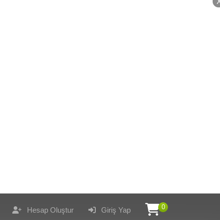
0
Hesap Oluştur
Giriş Yap