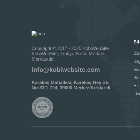
Sit
Copyright © 2017 - 2025 KobiWebSite
Biz
KobiWebSite, Trakya Baskı Merkezi
Markasıdır.
Bil
info@kobiwebsite.com
Giz
Blo
Karakaş Mahallesi, Karakaş Bey Sk.
Hi
No:33/1 Z24, 39000 Merkez/Kırklareli
Li