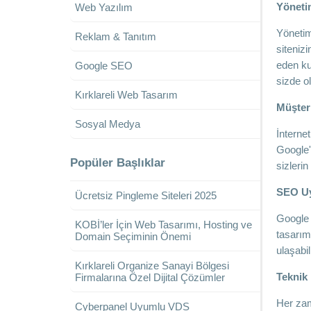
Yöneti
Web Yazılım
Yönetim 
Reklam & Tanıtım
sitenizi
eden ku
Google SEO
sizde ol
Kırklareli Web Tasarım
Müşteri
Sosyal Medya
İnterne
Google'
Popüler Başlıklar
sizlerin
SEO U
Ücretsiz Pingleme Siteleri 2025
Google 
KOBİ’ler İçin Web Tasarımı, Hosting ve
tasarım
Domain Seçiminin Önemi
ulaşabili
Kırklareli Organize Sanayi Bölgesi
Teknik
Firmalarına Özel Dijital Çözümler
Her zama
Cyberpanel Uyumlu VDS