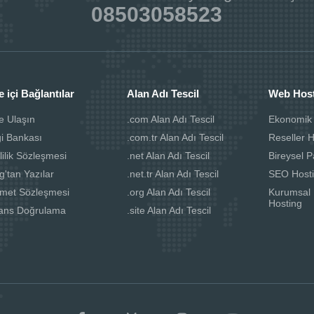
08503058523
e içi Bağlantılar
Alan Adı Tescil
Web Hos
e Ulaşın
.com Alan Adı Tescil
Ekonomik
gi Bankası
.com.tr Alan Adı Tescil
Reseller 
lilik Sözleşmesi
.net Alan Adı Tescil
Bireysel P
g'tan Yazılar
.net.tr Alan Adı Tescil
SEO Host
zmet Sözleşmesi
.org Alan Adı Tescil
Kurumsal 
Hosting
sans Doğrulama
.site Alan Adı Tescil