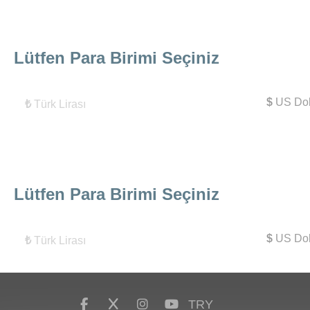
Lütfen Para Birimi Seçiniz
$
US Dol
₺
Türk Lirası
Lütfen Para Birimi Seçiniz
$
US Dol
₺
Türk Lirası
TRY