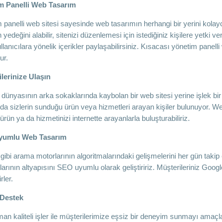
m Panelli Web Tasarım
panelli web sitesi sayesinde web tasarımın herhangi bir yerini kolayca d
n yedeğini alabilir, sitenizi düzenlemesi için istediğiniz kişilere yetki vereb
llanıcılara yönelik içerikler paylaşabilirsiniz. Kısacası yönetim panel
ur.
lerinize Ulaşın
t dünyasının arka sokaklarında kaybolan bir web sitesi yerine işlek bi
da sizlerin sunduğu ürün veya hizmetleri arayan kişiler bulunuyor. We
 ürün ya da hizmetinizi internette arayanlarla buluşturabiliriz.
yumlu Web Tasarım
gibi arama motorlarının algoritmalarındaki gelişmelerini her gün takip
larının altyapısını SEO uyumlu olarak geliştiririz. Müşterileriniz Goog
rler.
 Destek
n kaliteli işler ile müşterilerimize eşsiz bir deneyim sunmayı amaçlarız