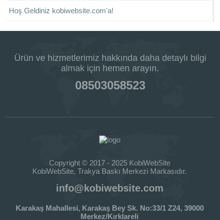
Hoş Geldiniz kobiwebsite.com'a!
Ürün ve hizmetlerimiz hakkında daha detaylı bilgi
almak için hemen arayın.
08503058523
Copyright © 2017 - 2025 KobiWebSite
KobiWebSite, Trakya Baskı Merkezi Markasıdır.
info@kobiwebsite.com
Karakaş Mahallesi, Karakaş Bey Sk. No:33/1 Z24, 39000
Merkez/Kırklareli