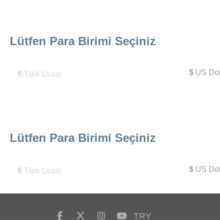
Lütfen Para Birimi Seçiniz
$
US Dol
₺
Türk Lirası
Lütfen Para Birimi Seçiniz
$
US Dol
₺
Türk Lirası
TRY