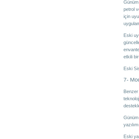
Günümüz
petrol 
için uyu
uygulam
Eski uy
güncell
envante
etkili b
Eski Si
7- Mo
Benzer 
teknoloj
destekl
Günümüz
yazılım
Eski ya