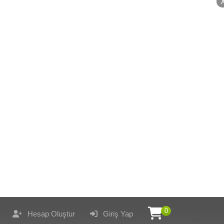
0
Hesap Oluştur
Giriş Yap