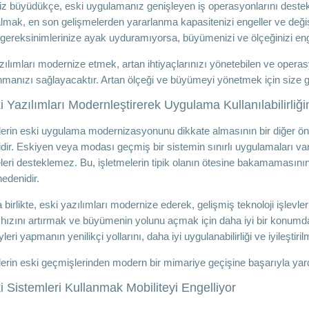
niz büyüdükçe, eski uygulamanız genişleyen iş operasyonlarını destekle
almak, en son gelişmelerden yararlanma kapasitenizi engeller ve değiş
 gereksinimlerinize ayak uyduramıyorsa, büyümenizi ve ölçeğinizi eng
zılımları modernize etmek, artan ihtiyaçlarınızı yönetebilen ve operas
nmanızı sağlayacaktır. Artan ölçeği ve büyümeyi yönetmek için size ge
i Yazılımları Modernleştirerek Uygulama Kullanılabilirliğini
lerin eski uygulama modernizasyonunu dikkate almasının bir diğer ö
idir. Eskiyen veya modası geçmiş bir sistemin sınırlı uygulamaları vardı
leri desteklemez. Bu, işletmelerin tipik olanın ötesine bakamamasını
 nedenidir.
birlikte, eski yazılımları modernize ederek, gelişmiş teknoloji işlevle
t hızını artırmak ve büyümenin yolunu açmak için daha iyi bir konumda
leri yapmanın yenilikçi yollarını, daha iyi uygulanabilirliği ve iyileştiri
lerin eski geçmişlerinden modern bir mimariye geçişine başarıyla yard
i Sistemleri Kullanmak Mobiliteyi Engelliyor