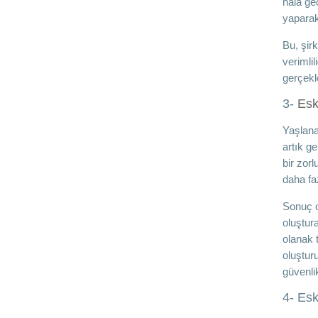
hâlâ geç
yaparak,
Bu, şir
verimlil
gerçekle
3-
Esk
Yaşlana
artık g
bir zorl
daha fa
Sonuç ol
oluştura
olanak 
oluştur
güvenlik
4- Esk