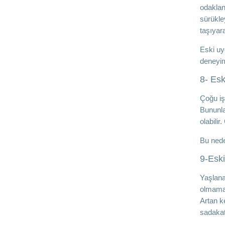
odaklan
sürükle
taşıyara
Eski uy
deneyim
8- Es
Çoğu iş
Bununla
olabilir
Bu nede
9-Eski
Yaşlana
olmamas
Artan k
sadakati