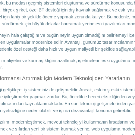
ak, bu modası geçmiş sistemleri oluşturma ve sürdürme konusunda bilgil
, birçok şirket, özel BT desteği için dış kaynak sağlamak ve eski ya
l için fahiş bir şekilde ödeme yapmak zorunda kalıyor. Bu nedenle, mal
ı sürdürmek için büyük dolarlar harcamak yerine eski yazılımları mod
eyin hala çalıştığını ve bugün neyin uygun olmadığını belirlemeyi içerir.
en uygulamalar modernize edilir. Avantajı, günümüz tasarımcılarının ve
edenle özel desteği daha hızlı ve uygun maliyetli bir şekilde sağlayabil
 maliyetini ve karmaşıklığını azaltmak, işletmelerin eski uygulama m
r.
formansı Artırmak için Modern Teknolojiden Yararlanın
i geliştikçe, iş sisteminiz de gelişmelidir. Ancak, eskimiş eski sisteml
e iyileştirmeler yapmak zordur. Bu, öncelikle beceri eksikliğinden veya
olmasından kaynaklanmaktadır. En son teknoloji gelişmelerinden yarar
etsizliğine neden olabilir ve işinizi dezavantajlı konuma getirebilir.
ılımı modernleştirmek, mevcut teknolojiyi kullanmanın fırsatlarını ve t
rmek ve sıfırdan yeni bir sistem kurmak yerine, web uygulama modern