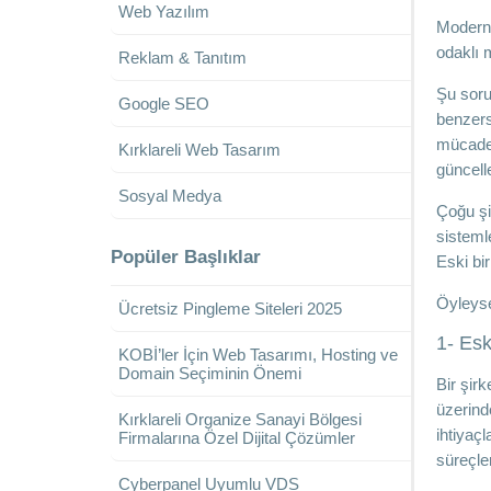
Web Yazılım
Modern t
odaklı 
Reklam & Tanıtım
Şu soru 
Google SEO
benzers
mücadele
Kırklareli Web Tasarım
güncell
Sosyal Medya
Çoğu şi
sisteml
Popüler Başlıklar
Eski bi
Öyleyse
Ücretsiz Pingleme Siteleri 2025
1- Esk
KOBİ’ler İçin Web Tasarımı, Hosting ve
Domain Seçiminin Önemi
Bir şir
üzerind
Kırklareli Organize Sanayi Bölgesi
ihtiyaçl
Firmalarına Özel Dijital Çözümler
süreçler
Cyberpanel Uyumlu VDS