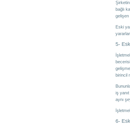
Şirketi
bağlı k
gelişen
Eski ya
yararla
5- Esk
İşletme
beceris
gelişme
birincil
Bununla 
iş yanı
aynı şey
İşletme
6- Esk