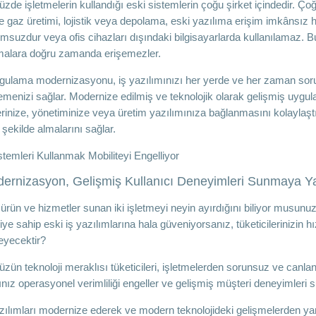
de işletmelerin kullandığı eski sistemlerin çoğu şirket içindedir. Çoğ
ve gaz üretimi, lojistik veya depolama, eski yazılıma erişim imkânsız 
msuzdur veya ofis cihazları dışındaki bilgisayarlarda kullanılamaz. Bu,
alara doğru zamanda erişemezler.
gulama modernizasyonu, iş yazılımınızı her yerde ve her zaman sorunsu
emenizi sağlar. Modernize edilmiş ve teknolojik olarak gelişmiş uygulam
rinize, yönetiminize veya üretim yazılımınıza bağlanmasını kolaylaştıra
ir şekilde almalarını sağlar.
stemleri Kullanmak Mobiliteyi Engelliyor
dernizasyon, Gelişmiş Kullanıcı Deneyimleri Sunmaya Y
ürün ve hizmetler sunan iki işletmeyi neyin ayırdığını biliyor musunuz?
iye sahip eski iş yazılımlarına hala güveniyorsanız, tüketicilerinizin hı
eyecektir?
ün teknoloji meraklısı tüketicileri, işletmelerden sorunsuz ve canlandı
ınız operasyonel verimliliği engeller ve gelişmiş müşteri deneyimleri s
zılımları modernize ederek ve modern teknolojideki gelişmelerden ya