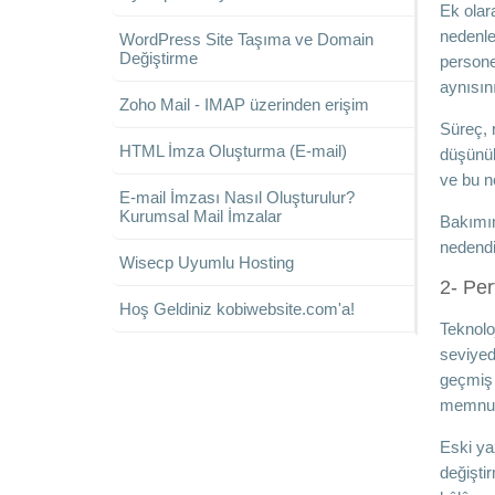
Ek olar
nedenle
WordPress Site Taşıma ve Domain
Değiştirme
persone
aynısın
Zoho Mail - IMAP üzerinden erişim
Süreç, n
HTML İmza Oluşturma (E-mail)
düşünül
ve bu n
E-mail İmzası Nasıl Oluşturulur?
Kurumsal Mail İmzalar
Bakımın
nedendi
Wisecp Uyumlu Hosting
2- Per
Hoş Geldiniz kobiwebsite.com'a!
Teknoloj
seviyed
geçmiş 
memnuniy
Eski yaz
değişti