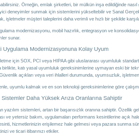
abilirsiniz. Örneğin, emlak şirketleri, bir mülkün inşa edildiğinde na
yici deneyimler sunmak için sistemlerini yükseltebilir ve Sanal Gerçekli
k, işletmeler müşteri taleplerini daha verimli ve hızlı bir şekilde karşıla
gulama modernizasyonu, mobil hazırlık, entegrasyon ve konsolidasyon
ler sunar.
ki Uygulama Modernizasyonuna Kolay Uyum
letme için SOX, PCI veya HIPAA gibi uluslararası uyumluluk standartlar
 birlikte, katı yasal uyumluluk gereksinimlerine uymayan eski bir tekn
. Güvenlik açıkları veya veri ihlalleri durumunda, uyumsuzluk, işletmeni
nle, uyumlu kalmak ve en son teknoloji gereksinimlerine göre çalışma
 Sistemler Daha Yüksek Arıza Oranlarına Sahiptir
n yazılım sistemleri, artan bir başarısızlık oranına sahiptir. Özellik 
ı ve yetersiz bakım, uygulamaları performans kesintilerine açık hale g
esinti, hizmetlerinizin erişilemez hale gelmesi veya pazara sunma sür
nizi ve ticari itibarınızı etkiler.