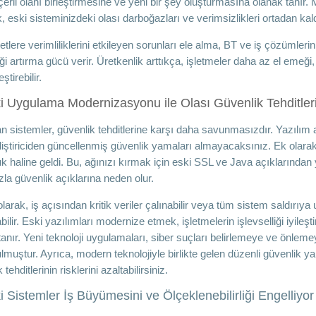
erli olanı birleştirmesine ve yeni bir şey oluşturmasına olanak tanır. M
 eski sisteminizdeki olası darboğazları ve verimsizlikleri ortadan kaldı
ketlere verimliliklerini etkileyen sorunları ele alma, BT ve iş çözüml
iği artırma gücü verir. Üretkenlik arttıkça, işletmeler daha az el emeği
ştirebilir.
i Uygulama Modernizasyonu ile Olası Güvenlik Tehditler
n sistemler, güvenlik tehditlerine karşı daha savunmasızdır. Yazılım 
eliştiriciden güncellenmiş güvenlik yamaları almayacaksınız. Ek ola
uk haline geldi. Bu, ağınızı kırmak için eski SSL ve Java açıklarından 
zla güvenlik açıklarına neden olur.
arak, iş açısından kritik veriler çalınabilir veya tüm sistem saldırıya uğ
bilir. Eski yazılımları modernize etmek, işletmelerin işlevselliği iyile
tanır. Yeni teknoloji uygulamaları, siber suçları belirlemeye ve önlem
ulmuştur. Ayrıca, modern teknolojiyle birlikte gelen düzenli güvenlik y
 tehditlerinin risklerini azaltabilirsiniz.
i Sistemler İş Büyümesini ve Ölçeklenebilirliği Engelliyor