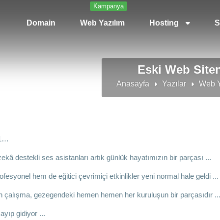
Kampanya
Domain
Web Yazılım
Hosting
S
Eski Web Siten
Anasayfa
Yazılar
Web Y
21…
ekâ destekli ses asistanları artık günlük hayatımızın bir parçası ...
esyonel hem de eğitici çevrimiçi etkinlikler yeni normal hale geldi ...
 çalışma, gezegendeki hemen hemen her kuruluşun bir parçasıdır ..
ayıp gidiyor ...