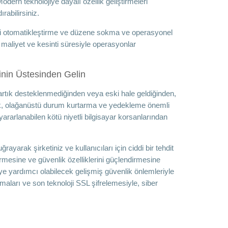
odern teknolojiye dayalı özellik geliştirmeleri
rabilirsiniz.
erini otomatikleştirme ve düzene sokma ve operasyonel
, maliyet ve kesinti süresiyle operasyonlar
inin Üstesinden Gelin
artık desteklenmediğinden veya eski hale geldiğinden,
rak, olağanüstü durum kurtarma ve yedekleme önemli
yararlanabilen kötü niyetli bilgisayar korsanlarından
rayarak şirketiniz ve kullanıcıları için ciddi bir tehdit
ştirmesine ve güvenlik özelliklerini güçlendirmesine
eye yardımcı olabilecek gelişmiş güvenlik önlemleriyle
amaları ve son teknoloji SSL şifrelemesiyle, siber