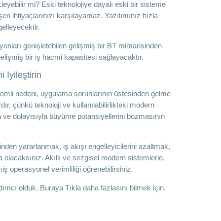
yebilir mi? Eski teknolojiye dayalı eski bir sisteme
en ihtiyaçlarınızı karşılayamaz. Yazılımınız hızla
elleyecektir.
yonları genişletebilen gelişmiş bir BT mimarisinden
lişmiş bir iş hacmi kapasitesi sağlayacaktır.
 İyileştirin
nemli nedeni, uygulama sorunlarının üstesinden gelme
r, çünkü teknoloji ve kullanılabilirlikteki modern
n ve dolayısıyla büyüme potansiyellerini bozmasının
rinden yararlanmak, iş akışı engelleyicilerini azaltmak,
 olacaksınız. Akıllı ve sezgisel modern sistemlerle,
lmiş operasyonel verimliliği öğrenebilirsiniz.
ımcı olduk. Buraya Tıkla daha fazlasını bilmek için.