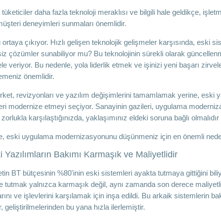
üketiciler daha fazla teknoloji meraklısı ve bilgili hale geldikçe, işle
müşteri deneyimleri sunmaları önemlidir.
ortaya çıkıyor. Hızlı gelişen teknolojik gelişmeler karşısında, eski sis
iz çözümler sunabiliyor mu? Bu teknolojinin sürekli olarak güncellen
 veriyor. Bu nedenle, yola liderlik etmek ve işinizi yeni başarı zirvel
emeniz önemlidir.
rket, revizyonları ve yazılım değişimlerini tamamlamak yerine, eski y
eri modernize etmeyi seçiyor. Sanayinin gazileri, uygulama modernizas
r zorlukla karşılaştığınızda, yaklaşımınız eldeki soruna bağlı olmalıdı
, eski uygulama modernizasyonunu düşünmeniz için en önemli neden
i Yazılımların Bakımı Karmaşık ve Maliyetlidir
ketin BT bütçesinin %80'inin eski sistemleri ayakta tutmaya gittiğini b
e tutmak yalnızca karmaşık değil, aynı zamanda son derece maliyetlidi
arını ve işlevlerini karşılamak için inşa edildi. Bu arkaik sistemlerin 
, geliştirilmelerinden bu yana hızla ilerlemiştir.