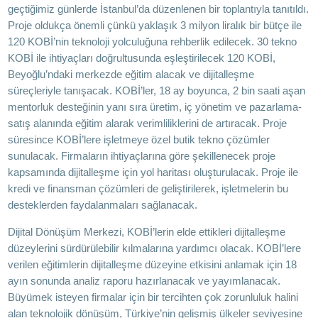
geçtiğimiz günlerde İstanbul’da düzenlenen bir toplantıyla tanıtıldı.
Proje oldukça önemli çünkü yaklaşık 3 milyon liralık bir bütçe ile
120 KOBİ’nin teknoloji yolculuğuna rehberlik edilecek. 30 tekno
KOBİ ile ihtiyaçları doğrultusunda eşleştirilecek 120 KOBİ,
Beyoğlu’ndaki merkezde eğitim alacak ve dijitalleşme
süreçleriyle tanışacak. KOBİ’ler, 18 ay boyunca, 2 bin saati aşan
mentorluk desteğinin yanı sıra üretim, iç yönetim ve pazarlama-
satış alanında eğitim alarak verimliliklerini de artıracak. Proje
süresince KOBİ’lere işletmeye özel butik tekno çözümler
sunulacak. Firmaların ihtiyaçlarına göre şekillenecek proje
kapsamında dijitalleşme için yol haritası oluşturulacak. Proje ile
kredi ve finansman çözümleri de geliştirilerek, işletmelerin bu
desteklerden faydalanmaları sağlanacak.
Dijital Dönüşüm Merkezi, KOBİ’lerin elde ettikleri dijitalleşme
düzeylerini sürdürülebilir kılmalarına yardımcı olacak. KOBİ’lere
verilen eğitimlerin dijitalleşme düzeyine etkisini anlamak için 18
ayın sonunda analiz raporu hazırlanacak ve yayımlanacak.
Büyümek isteyen firmalar için bir tercihten çok zorunluluk halini
alan teknolojik dönüşüm, Türkiye’nin gelişmiş ülkeler seviyesine