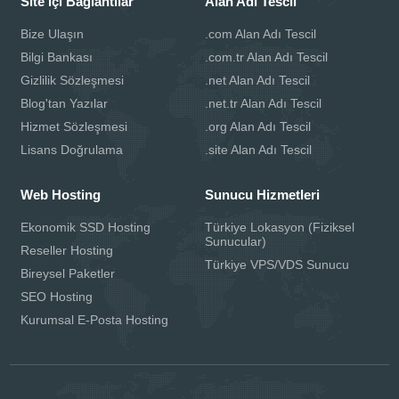
Site içi Bağlantılar
Alan Adı Tescil
Bize Ulaşın
.com Alan Adı Tescil
Bilgi Bankası
.com.tr Alan Adı Tescil
Gizlilik Sözleşmesi
.net Alan Adı Tescil
Blog'tan Yazılar
.net.tr Alan Adı Tescil
Hizmet Sözleşmesi
.org Alan Adı Tescil
Lisans Doğrulama
.site Alan Adı Tescil
Web Hosting
Sunucu Hizmetleri
Ekonomik SSD Hosting
Türkiye Lokasyon (Fiziksel
Sunucular)
Reseller Hosting
Türkiye VPS/VDS Sunucu
Bireysel Paketler
SEO Hosting
Kurumsal E-Posta Hosting