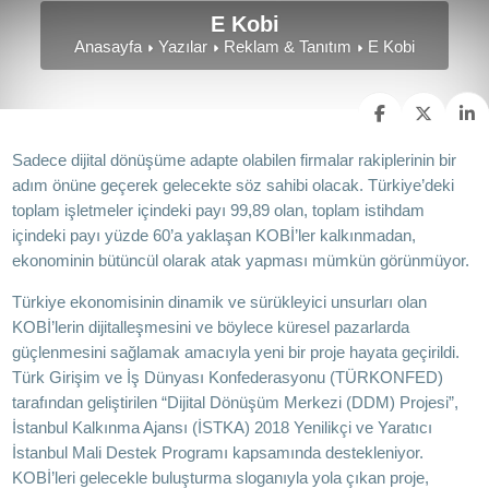
E Kobi
Anasayfa
Yazılar
Reklam & Tanıtım
E Kobi
Sadece dijital dönüşüme adapte olabilen firmalar rakiplerinin bir
adım önüne geçerek gelecekte söz sahibi olacak. Türkiye’deki
toplam işletmeler içindeki payı 99,89 olan, toplam istihdam
içindeki payı yüzde 60’a yaklaşan KOBİ’ler kalkınmadan,
ekonominin bütüncül olarak atak yapması mümkün görünmüyor.
Türkiye ekonomisinin dinamik ve sürükleyici unsurları olan
KOBİ’lerin dijitalleşmesini ve böylece küresel pazarlarda
güçlenmesini sağlamak amacıyla yeni bir proje hayata geçirildi.
Türk Girişim ve İş Dünyası Konfederasyonu (TÜRKONFED)
tarafından geliştirilen “Dijital Dönüşüm Merkezi (DDM) Projesi”,
İstanbul Kalkınma Ajansı (İSTKA) 2018 Yenilikçi ve Yaratıcı
İstanbul Mali Destek Programı kapsamında destekleniyor.
KOBİ’leri gelecekle buluşturma sloganıyla yola çıkan proje,