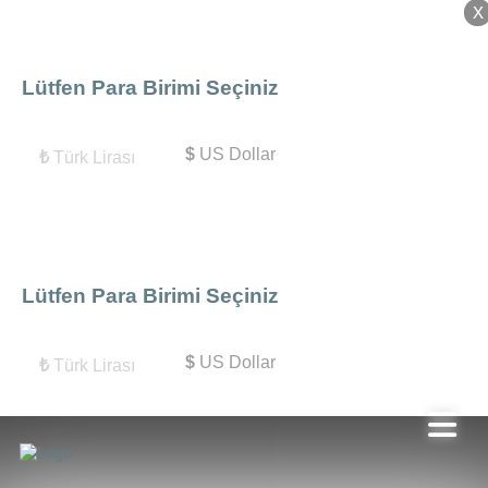
X
X
Lütfen Para Birimi Seçiniz
$
US Dollar
₺
Türk Lirası
Lütfen Para Birimi Seçiniz
$
US Dollar
₺
Türk Lirası