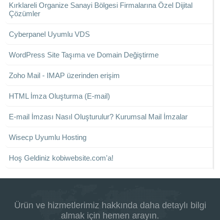
Kırklareli Organize Sanayi Bölgesi Firmalarına Özel Dijital
Çözümler
Cyberpanel Uyumlu VDS
WordPress Site Taşıma ve Domain Değiştirme
Zoho Mail - IMAP üzerinden erişim
HTML İmza Oluşturma (E-mail)
E-mail İmzası Nasıl Oluşturulur? Kurumsal Mail İmzalar
Wisecp Uyumlu Hosting
Hoş Geldiniz kobiwebsite.com'a!
Ürün ve hizmetlerimiz hakkında daha detaylı bilgi
almak için hemen arayın.