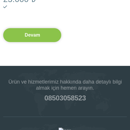
Devam
Ürün ve hizmetlerimiz hakkında daha detaylı bilgi
almak için hemen arayın.
08503058523