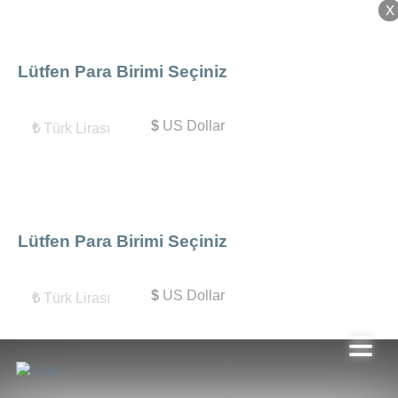
X
X
Lütfen Para Birimi Seçiniz
$
US Dollar
₺
Türk Lirası
Lütfen Para Birimi Seçiniz
$
US Dollar
₺
Türk Lirası