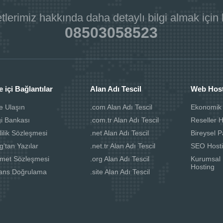
tlerimiz hakkında daha detaylı bilgi almak için
08503058523
e içi Bağlantılar
Alan Adı Tescil
Web Hos
e Ulaşın
.com Alan Adı Tescil
Ekonomik
gi Bankası
.com.tr Alan Adı Tescil
Reseller 
lilik Sözleşmesi
.net Alan Adı Tescil
Bireysel P
g'tan Yazılar
.net.tr Alan Adı Tescil
SEO Host
zmet Sözleşmesi
.org Alan Adı Tescil
Kurumsal 
Hosting
sans Doğrulama
.site Alan Adı Tescil