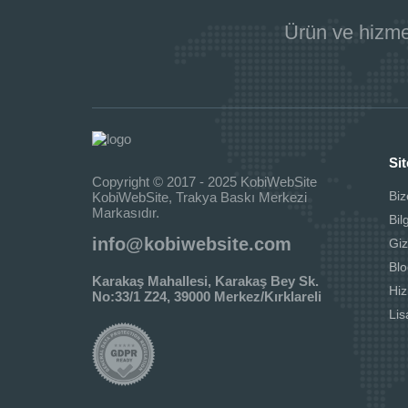
Ürün ve hizme
Sit
Copyright © 2017 - 2025 KobiWebSite
Biz
KobiWebSite, Trakya Baskı Merkezi
Markasıdır.
Bil
info@kobiwebsite.com
Giz
Blo
Karakaş Mahallesi, Karakaş Bey Sk.
Hi
No:33/1 Z24, 39000 Merkez/Kırklareli
Li