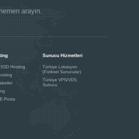
 hemen arayın.
ting
Sunucu Hizmetleri
 SSD Hosting
Türkiye Lokasyon
(Fiziksel Sunucular)
Hosting
Türkiye VPS/VDS
aketler
Sunucu
ing
E-Posta