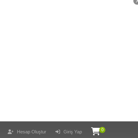
0
Hesap Oluştur
Giriş Yap