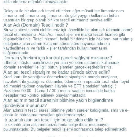
iddia etmeniz mümkün olmayacaktır.
Dolayısı ile bir alan adı tescil ettirirken eğer müsait ise firmaniz.com
firmaniz.net firmaniz.org firmaniz.info gibi yaygın kullanılan bütün
uzantıları bir grup olarak birlikte tescil ettirmeniz tavsiye edilir.
Alan Adı (Domain) Tescili nedir ?
Bir web sitesi sahibi olabilmeniz için öncelikle bir alan adı (domain name)
tescil ettirmelisiniz. Alan Adı Tescil işlemini marka tescili hizmeti gibi
düşünebilirsiniz. Tescil hizmeti, belirli bir dönem için haklarını satın almış
olduğunuz alan adının kullanım süresi süre boyunca adınıza
kaydedilmesini ve farklı kişiler tarafından kullanılmamasını
sağlamaktadır.
Domain yönetimi için kontrol paneli sağlıyor musunuz?
Elbette, müşteri panelinizde yer alan yönetim sistemini kullanarak
domain servisleri ile ilgili bütün işlemleri gerçekleştirebilirsiniz.
Alan adı tescil siparişim ne kadar sürede aktive edilir?
Kredi kartı ile yaptığınız ödemelerde siparişiniz anında onaylanır,
havale/eft ile yaptığınız ödemeler, ödemenizin operatör tarafından teyid
edilmesini takiben onaylanır. Havale ve EFT siparişleri haftaiçi (
Pazartesi 09:00 - Cuma 17:30 ) mesai saatleri içerisinde banka
hesaplarımız kontrol edilerek onaylanmaktadır.
Alan adımın tescil süresinin bitimine yakın bilgilendirme
gönderiyor musunuz?
Alan adınızın tescil süresi bitimine yakın süreler kaldığında, sms ve e-
posta ile hatırlatma mesajları göndermekteyiz.
.tr uzantılı alan adı tescili için belge talep edilir mi ?
.tr uzantılı alan adlarının bazılarında belge ibraz mecburiyeti
bulunmaktadır. Bu belgeler tescil işlemi sonrasında talep edilmektedir.