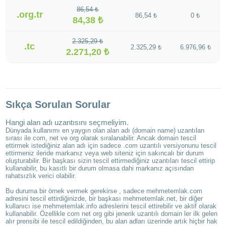
86,54 ₺
.org.tr
86,54 ₺
0 ₺
84,38 ₺
2.325,29 ₺
.tc
2.325,29 ₺
6.976,96 ₺
2.271,20 ₺
Sıkça Sorulan Sorular
Hangi alan adı uzantısını seçmeliyim.
Dünyada kullanımı en yaygın olan alan adı (domain name) uzantıları
sırası ile com, net ve org olarak sıralanabilir. Ancak domain tescil
ettirmek istediğiniz alan adı için sadece .com uzantılı versiyonunu tescil
ettirmeniz ileride markanız veya web siteniz için sakıncalı bir durum
oluşturabilir. Bir başkası sizin tescil ettirmediğiniz uzantıları tescil ettirip
kullanabilir, bu kasıtlı bir durum olmasa dahi markanız açısından
rahatsızlık verici olabilir.
Bu duruma bir örnek vermek gerekirse , sadece mehmetemlak.com
adresini tescil ettirdiğinizde, bir başkası mehmetemlak.net, bir diğer
kullanıcı ise mehmetemlak.info adreslerini tescil ettirebilir ve aktif olarak
kullanabilir. Özellikle com net org gibi jenerik uzantılı domain ler ilk gelen
alır prensibi ile tescil edildiğinden, bu alan adları üzerinde artık hiçbir hak