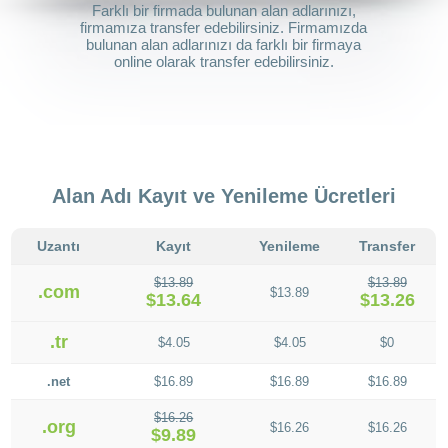
Farklı bir firmada bulunan alan adlarınızı,
firmamıza transfer edebilirsiniz. Firmamızda
bulunan alan adlarınızı da farklı bir firmaya
online olarak transfer edebilirsiniz.
Alan Adı Kayıt ve Yenileme Ücretleri
Uzantı
Kayıt
Yenileme
Transfer
$13.89
$13.89
.com
$13.89
$13.64
$13.26
.tr
$4.05
$4.05
$0
.net
$16.89
$16.89
$16.89
$16.26
.org
$16.26
$16.26
$9.89