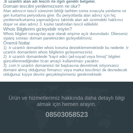
.tr uzantılı alan adı tescili ile ilgili gerekli belgeler.
Domain tescilini yenilemezsem ne olur?
Alan adınızın tescil süresinin bittiği tarihten sonra sırasıyla yenileme ve
geri kurtarma periyoduna girer. Bu periyotlarda alan adınız için hiç
yenileme/kurtarma yapmadığınız taktirde alan adı üzerindeki hakkınız
düşer ve alan adınız 3. kişiler tarafından tescil edilebilir.
Whois Bilgilerimi gizleyebilir miyim?
Whois bilgileri varsayılan ayar olarak erişime açık durumdadır. Dilerseniz
sipariş sonrası domain panelinizden gizleyebilirsiniz.
Önemli Notlar
1) .tr uzantılı domainler whois koruma desteklememektedir bu nedenle .tr
uzantılı domainlerin whois bilgilerini gizleyemezsiniz.
2) .tr uzantılı domainlerde “kayıt edici (ad-soyad veya firma)” bilgileri
güncellenmediğinden ticari amaçlı kullanılması yasaktır.
3) .com.tr uzantılı domaininizi bir başkasına devretmek istiyorsanız
domaini almış olduğunuz firmanızı veya marka tescilinizi de devredecek
olduğunuz kişiye devrini gerçekleştirmeniz gerekmektedir.
Ürün ve hizmetlerimiz hakkında daha detaylı bilgi
almak için hemen arayın.
08503058523