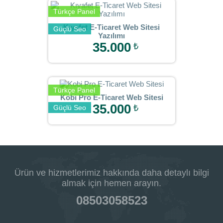
Türkçe Panel
Kıyafet E-Ticaret Web Sitesi
Güçlü Seo
Yazılımı
35.000
₺
Türkçe Panel
Kobi Pro E-Ticaret Web Sitesi
35.000
₺
Güçlü Seo
Ürün ve hizmetlerimiz hakkında daha detaylı bilgi
almak için hemen arayın.
08503058523