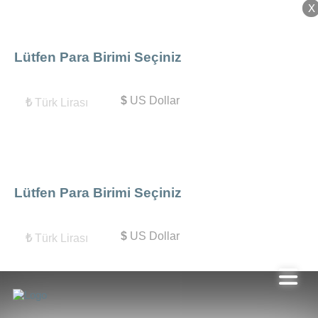
X
X
Lütfen Para Birimi Seçiniz
$
US Dollar
₺
Türk Lirası
Lütfen Para Birimi Seçiniz
$
US Dollar
₺
Türk Lirası