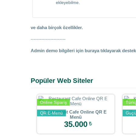
ekleyebilme.
ve daha birçok özellikler.
-----------------------
Admin demo bilgileri için buraya tıklayarak destek 
Popüler Web Siteler
Online Sipariş
Türk
Restaurant Cafe Online QR E
Koz
QR E-Menü
Güçl
Menü
35.000
₺