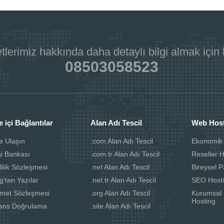
tlerimiz hakkında daha detaylı bilgi almak için
08503058523
e içi Bağlantılar
Alan Adı Tescil
Web Hos
e Ulaşın
.com Alan Adı Tescil
Ekonomik
gi Bankası
.com.tr Alan Adı Tescil
Reseller 
lilik Sözleşmesi
.net Alan Adı Tescil
Bireysel P
g'tan Yazılar
.net.tr Alan Adı Tescil
SEO Host
zmet Sözleşmesi
.org Alan Adı Tescil
Kurumsal 
Hosting
sans Doğrulama
.site Alan Adı Tescil