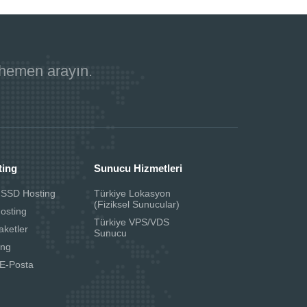
 hemen arayın.
ting
Sunucu Hizmetleri
 SSD Hosting
Türkiye Lokasyon
(Fiziksel Sunucular)
Hosting
Türkiye VPS/VDS
aketler
Sunucu
ing
E-Posta