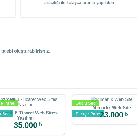
aracılığı ile kolayca arama yapılabilir.
talebi oluşturabilrisniz.
çe Panel
Güçlü Seo
Mimarlık Web Site
metik E-Ticaret Web Sitesi
23.000
₺
ü Seo
Türkçe Panel
Yazılımı
35.000
₺