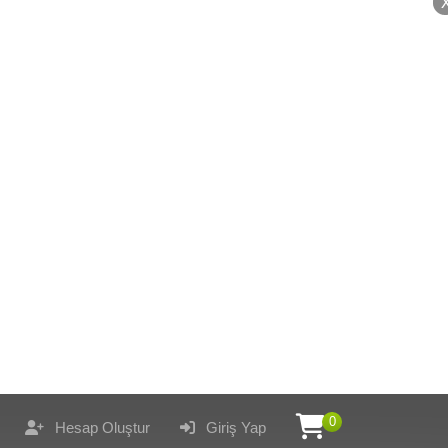
0
Hesap Oluştur
Giriş Yap