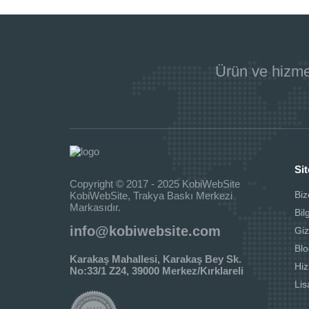
Ürün ve hizme
Sit
Copyright © 2017 - 2025 KobiWebSite
Biz
KobiWebSite, Trakya Baskı Merkezi
Markasıdır.
Bil
info@kobiwebsite.com
Giz
Blo
Karakaş Mahallesi, Karakaş Bey Sk.
Hi
No:33/1 Z24, 39000 Merkez/Kırklareli
Li