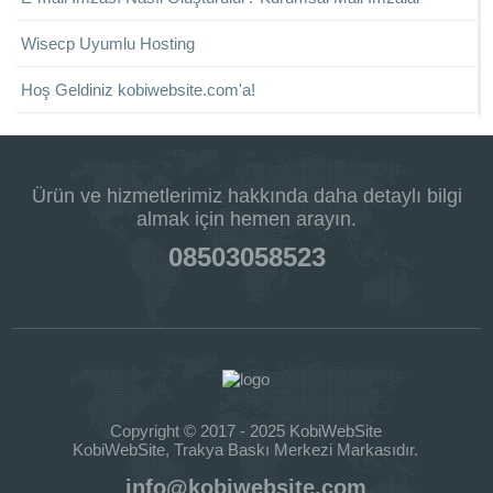
Wisecp Uyumlu Hosting
Hoş Geldiniz kobiwebsite.com'a!
Ürün ve hizmetlerimiz hakkında daha detaylı bilgi
almak için hemen arayın.
08503058523
Copyright © 2017 - 2025 KobiWebSite
KobiWebSite, Trakya Baskı Merkezi Markasıdır.
info@kobiwebsite.com