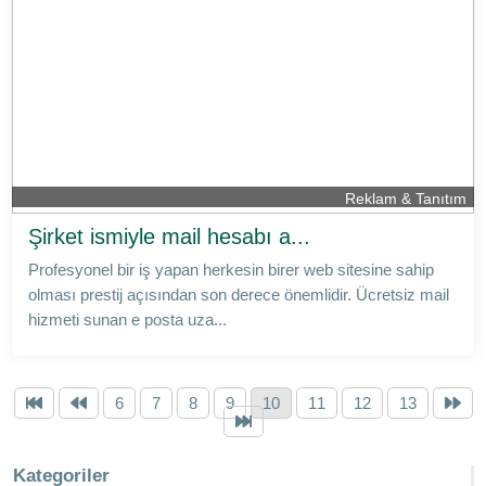
Reklam & Tanıtım
Şirket ismiyle mail hesabı a...
Profesyonel bir iş yapan herkesin birer web sitesine sahip
olması prestij açısından son derece önemlidir. Ücretsiz mail
hizmeti sunan e posta uza...
6
7
8
9
10
11
12
13
Kategoriler