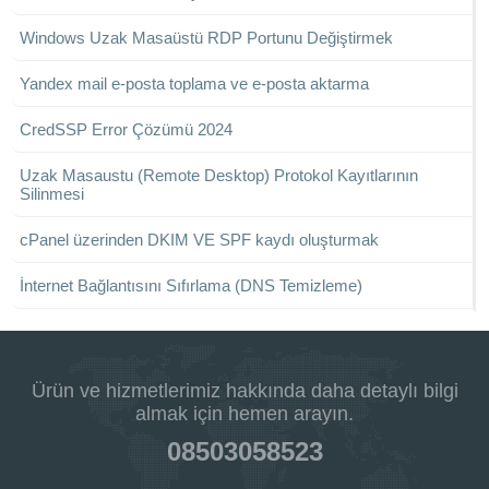
Windows Uzak Masaüstü RDP Portunu Değiştirmek
Yandex mail e-posta toplama ve e-posta aktarma
CredSSP Error Çözümü 2024
Uzak Masaustu (Remote Desktop) Protokol Kayıtlarının
Silinmesi
cPanel üzerinden DKIM VE SPF kaydı oluşturmak
İnternet Bağlantısını Sıfırlama (DNS Temizleme)
Ürün ve hizmetlerimiz hakkında daha detaylı bilgi
almak için hemen arayın.
08503058523