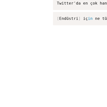
Twitter'da en çok han
[
Endüstri
]
 iç
in
 ne t