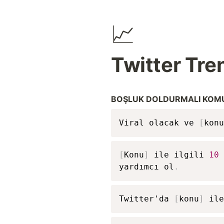
📈
Twitter Tre
BOŞLUK DOLDURMALI KOMUT
Viral olacak ve 
[
konu
[
Konu
]
 ile ilgili 
10
 
yardımcı ol
.
Twitter'da 
[
konu
]
 ile