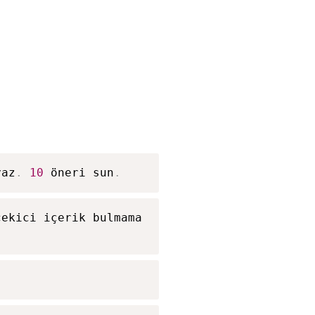
yaz
.
10
 öneri sun
.
ekici içerik bulmama 