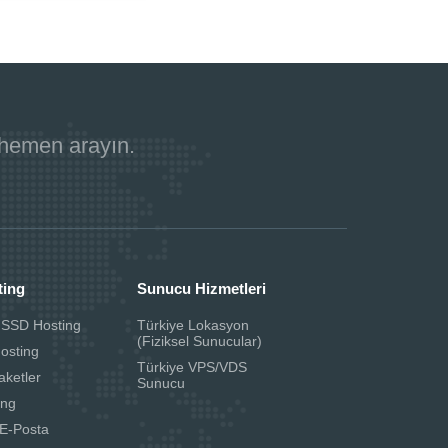
 hemen arayın.
ting
Sunucu Hizmetleri
 SSD Hosting
Türkiye Lokasyon
(Fiziksel Sunucular)
Hosting
Türkiye VPS/VDS
aketler
Sunucu
ing
E-Posta