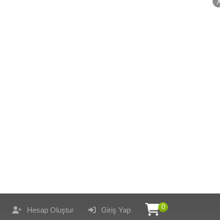
0
Hesap Oluştur
Giriş Yap