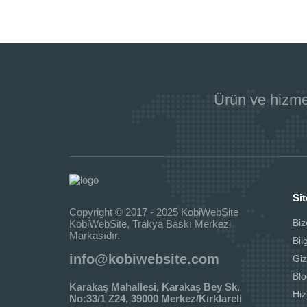
Ürün ve hizme
Sit
Copyright © 2017 - 2025 KobiWebSite
Biz
KobiWebSite, Trakya Baskı Merkezi
Markasıdır.
Bil
info@kobiwebsite.com
Giz
Blo
Karakaş Mahallesi, Karakaş Bey Sk.
Hi
No:33/1 Z24, 39000 Merkez/Kırklareli