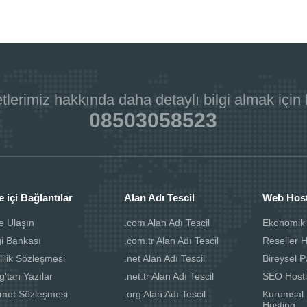
tlerimiz hakkında daha detaylı bilgi almak için
08503058523
e içi Bağlantılar
Alan Adı Tescil
Web Hos
e Ulaşın
.com Alan Adı Tescil
Ekonomik
gi Bankası
.com.tr Alan Adı Tescil
Reseller 
lilik Sözleşmesi
.net Alan Adı Tescil
Bireysel P
g'tan Yazılar
.net.tr Alan Adı Tescil
SEO Host
zmet Sözleşmesi
.org Alan Adı Tescil
Kurumsal 
Hosting