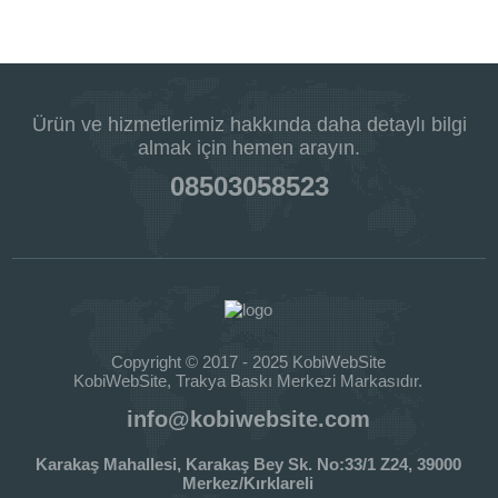
Ürün ve hizmetlerimiz hakkında daha detaylı bilgi
almak için hemen arayın.
08503058523
Copyright © 2017 - 2025 KobiWebSite
KobiWebSite, Trakya Baskı Merkezi Markasıdır.
info@kobiwebsite.com
Karakaş Mahallesi, Karakaş Bey Sk. No:33/1 Z24, 39000
Merkez/Kırklareli