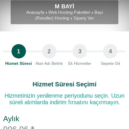
M BAYİ
Anasayfa
Web Hosting Paketleri
Bayi
(Reseller) Hosting
Sipariş Ver
1
2
3
4
Hizmet Süresi
Alan Adı Belirle
Ek Hizmetler
Sepete Git
Hizmet Süresi Seçimi
Hizmetinizin yenilenme periyodunu seçin. Uzun
süreli alımlarda indirim fırsatını kaçırmayın.
Aylık